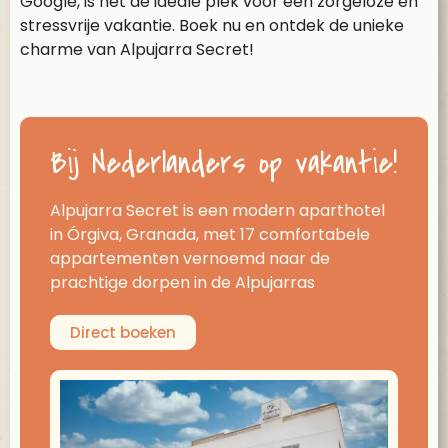
Google, is het de ideale plek voor een zorgeloze en
stressvrije vakantie. Boek nu en ontdek de unieke
charme van Alpujarra Secret!
Bij Nederlanders op vakantie!
Alpujarra Secret is een modern aparthotel
in Órgiva, Granada, met 17 comfortabele
appartementen vernoemd naar de
prachtige dorpen in de Alpujarras
Direct boeken