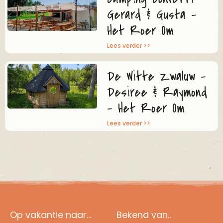
Gerard & Gusta –
Het Roer Om
Lees verder >>
De Witte Zwaluw –
Desiree & Raymond
– Het Roer Om
Lees verder >>
Op vakantie naar...
Bekend van..