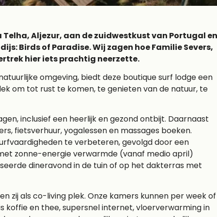
 Telha, Aljezur, aan de zuidwestkust van Portugal e
dijs: Birds of Paradise. Wij zagen hoe Familie Severs,
rtrek hier iets prachtig neerzette.
natuurlijke omgeving, biedt deze boutique surf lodge een
ek om tot rust te komen, te genieten van de natuur, te
agen, inclusief een heerlijk en gezond ontbijt. Daarnaast
iners, fietsverhuur, yogalessen en massages boeken.
urfvaardigheden te verbeteren, gevolgd door een
t met zonne-energie verwarmde (vanaf medio april)
erde dineravond in de tuin of op het dakterras met
zij als co-living plek. Onze kamers kunnen per week of
s koffie en thee, supersnel internet, vloerverwarming in