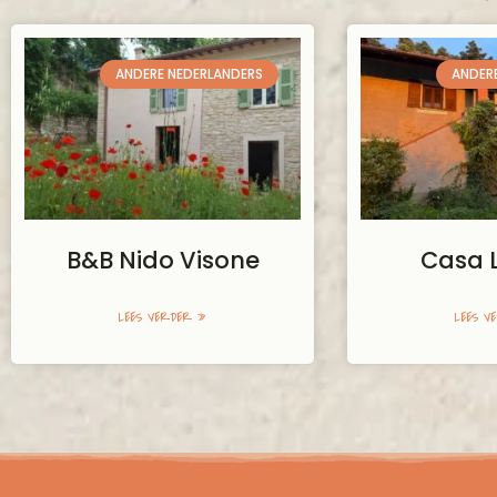
ANDERE NEDERLANDERS
ANDER
B&B Nido Visone
Casa 
LEES VERDER »
LEES V