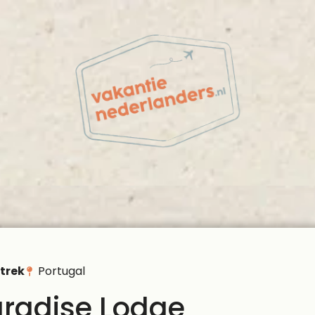
rtrek
Portugal
aradise Lodge