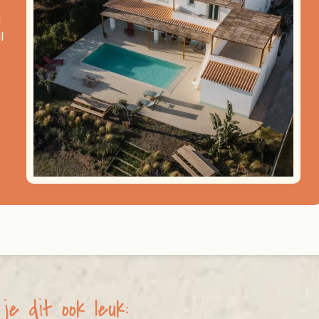
a
l
je dit ook leuk: