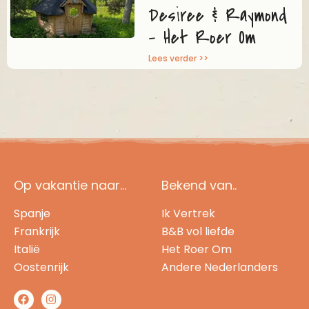
Desiree & Raymond
– Het Roer Om
Lees verder >>
Op vakantie naar...
Bekend van..
Spanje
Ik Vertrek
Frankrijk
B&B vol liefde
Italië
Het Roer Om
Oostenrijk
Andere Nederlanders