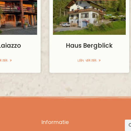
Laiazzo
Haus Bergblick
ERDER »
LEES VERDER »
Informatie