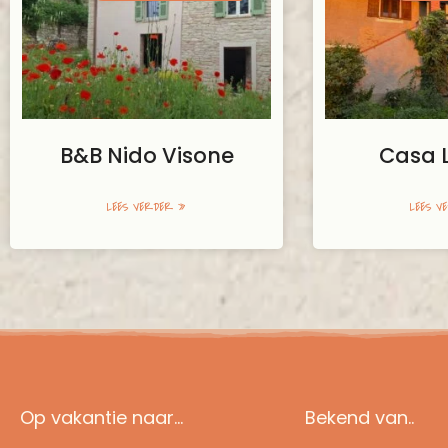
B&B Nido Visone
Casa 
LEES VERDER »
LEES V
Op vakantie naar...
Bekend van..