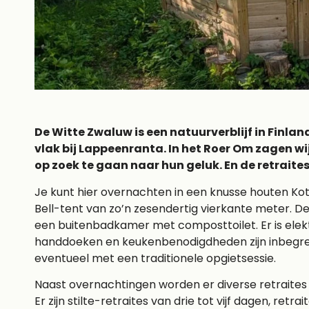
De Witte Zwaluw is een natuurverblijf in Finlan
vlak bij Lappeenranta. In het Roer Om zagen w
op zoek te gaan naar hun geluk. En de retraites 
Je kunt hier overnachten in een knusse houten Ko
Bell-tent van zo’n zesendertig vierkante meter. D
een buitenbadkamer met composttoilet. Er is elektr
handdoeken en keukenbenodigdheden zijn inbegre
eventueel met een traditionele opgietsessie.
Naast overnachtingen worden er diverse retraites ge
Er zijn stilte-retraites van drie tot vijf dagen, retr