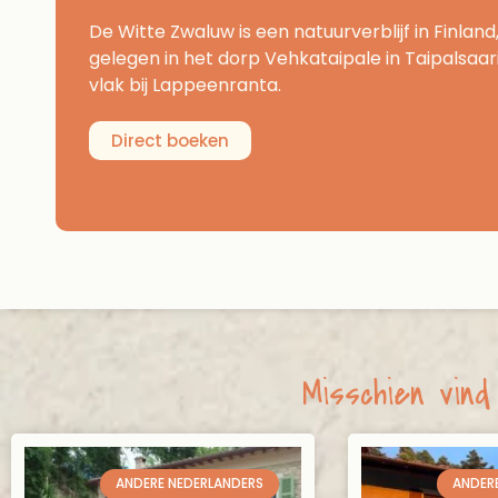
De Witte Zwaluw is een natuurverblijf in Finland
gelegen in het dorp Vehkataipale in Taipalsaari
vlak bij Lappeenranta.
Direct boeken
Misschien vind 
ANDERE NEDERLANDERS
ANDER