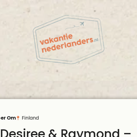
oer Om
Finland
 Desiree & Raymond –