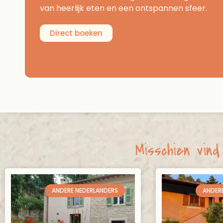
van heerlijk eten en een ontspannen sfeer.
Direct boeken
Misschien vind 
ANDERE NEDERLANDERS
ANDER