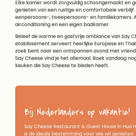
Elke kamer wordt zorgvuldig schoongemaakt en g
genieten van een rustige en comfortabele verblijf
eenpersoons-, tweepersoons- en familiekamers. A
airconditioning en een eigen badkamer.
Beleef de warme en gastvrije ambiance van Say Ch
etablissement serveert heerlijke Europese en Tha
zoek bent naar een ontspannen avond met vrienden
Say Cheese vind je het allemaal. Boek vandaag nog 
keuken die Say Cheese te bieden heeft.
Bij Nederlanders op vakantie!
Say Cheese Restaurant & Guest House in Hua H
is de ideale bestemming voor wie wil genieten