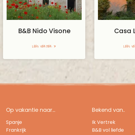
B&B Nido Visone
Casa 
LEES VERDER »
LEES V
Op vakantie naar...
Bekend van..
Spanje
Ik Vertrek
Frankrijk
B&B vol liefde