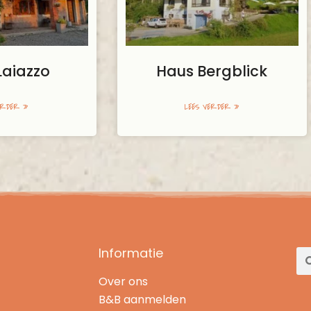
Laiazzo
Haus Bergblick
ERDER »
LEES VERDER »
Informatie
Over ons
B&B aanmelden