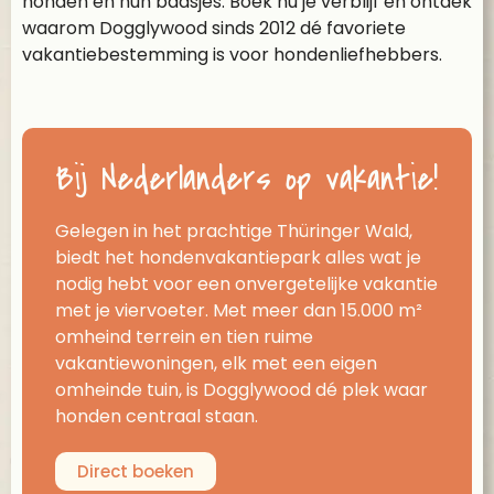
honden en hun baasjes. Boek nu je verblijf en ontdek
waarom Dogglywood sinds 2012 dé favoriete
vakantiebestemming is voor hondenliefhebbers.
Bij Nederlanders op vakantie!
Gelegen in het prachtige Thüringer Wald,
biedt het hondenvakantiepark alles wat je
nodig hebt voor een onvergetelijke vakantie
met je viervoeter. Met meer dan 15.000 m²
omheind terrein en tien ruime
vakantiewoningen, elk met een eigen
omheinde tuin, is Dogglywood dé plek waar
honden centraal staan.
Direct boeken