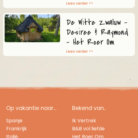
Lees verder >>
De Witte Zwaluw –
Desiree & Raymond
– Het Roer Om
Lees verder >>
Op vakantie naar...
Bekend van..
Spanje
Ik Vertrek
Frankrijk
B&B vol liefde
Italië
Het Roer Om