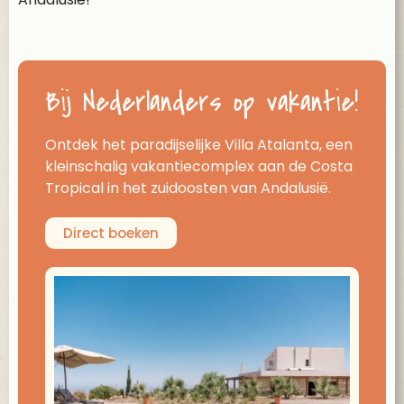
Bij Nederlanders op vakantie!
Ontdek het paradijselijke Villa Atalanta, een
kleinschalig vakantiecomplex aan de Costa
Tropical in het zuidoosten van Andalusië.
Direct boeken